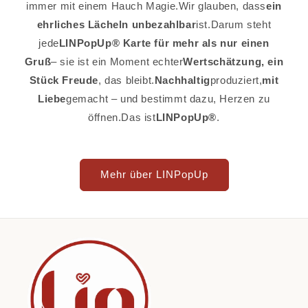
immer mit einem Hauch Magie.Wir glauben, dass
ein
ehrliches Lächeln unbezahlbar
ist.Darum steht
jede
LINPopUp® Karte für mehr als nur einen
Gruß
– sie ist ein Moment echter
Wertschätzung, ein
Stück Freude
, das bleibt.
Nachhaltig
produziert,
mit
Liebe
gemacht – und bestimmt dazu, Herzen zu
öffnen.Das ist
LINPopUp®
.
Mehr über LINPopUp